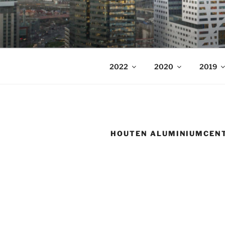
Ga
naar
WELKOM
de
op de fotowebsite van Bart Sa
inhoud
2022
2020
2019
HOUTEN ALUMINIUMCEN