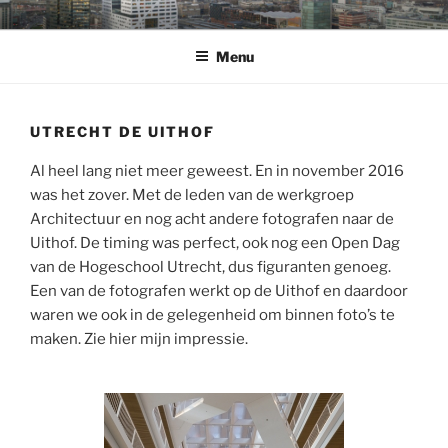
Ga
WELKOM
op de fotowebsite van Bart Sanders
naar
Menu
de
inhoud
UTRECHT DE UITHOF
Al heel lang niet meer geweest. En in november 2016
was het zover. Met de leden van de werkgroep
Architectuur en nog acht andere fotografen naar de
Uithof. De timing was perfect, ook nog een Open Dag
van de Hogeschool Utrecht, dus figuranten genoeg.
Een van de fotografen werkt op de Uithof en daardoor
waren we ook in de gelegenheid om binnen foto’s te
maken. Zie hier mijn impressie.