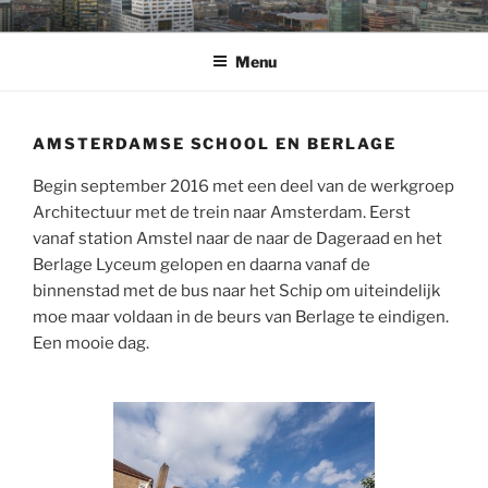
Ga
WELKOM
op de fotowebsite van Bart Sanders
naar
Menu
de
inhoud
AMSTERDAMSE SCHOOL EN BERLAGE
Begin september 2016 met een deel van de werkgroep
Architectuur met de trein naar Amsterdam. Eerst
vanaf station Amstel naar de naar de Dageraad en het
Berlage Lyceum gelopen en daarna vanaf de
binnenstad met de bus naar het Schip om uiteindelijk
moe maar voldaan in de beurs van Berlage te eindigen.
Een mooie dag.