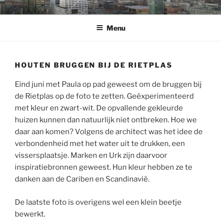
Ga
WELKOM
op de fotowebsite van Bart Sanders
naar
Menu
de
inhoud
HOUTEN BRUGGEN BIJ DE RIETPLAS
Eind juni met Paula op pad geweest om de bruggen bij
de Rietplas op de foto te zetten. Geëxperimenteerd
met kleur en zwart-wit. De opvallende gekleurde
huizen kunnen dan natuurlijk niet ontbreken. Hoe we
daar aan komen? Volgens de architect was het idee de
verbondenheid met het water uit te drukken, een
vissersplaatsje. Marken en Urk zijn daarvoor
inspiratiebronnen geweest. Hun kleur hebben ze te
danken aan de Cariben en Scandinavië.
De laatste foto is overigens wel een klein beetje
bewerkt.