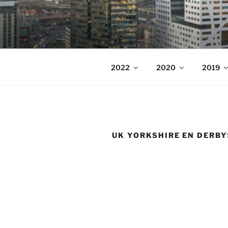
Ga
naar
WELKOM
de
op de fotowebsite van Bart Sa
inhoud
2022
2020
2019
UK YORKSHIRE EN DERBY