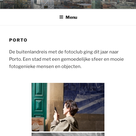
Ga
WELKOM
op de fotowebsite van Bart Sanders
naar
Menu
de
inhoud
PORTO
De buitenlandreis met de fotoclub ging dit jaar naar
Porto. Een stad met een gemoedelijke sfeer en mooie
fotogenieke mensen en objecten.