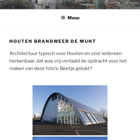
Ga
WELKOM
op de fotowebsite van Bart Sanders
naar
Menu
de
inhoud
HOUTEN BRANDWEER DE MUNT
Architectuur typisch voor Houten en voor iedereen
herkenbaar. dat was vrij vertaald de opdracht voor het
maken van deze foto’s. Beetje gelukt?