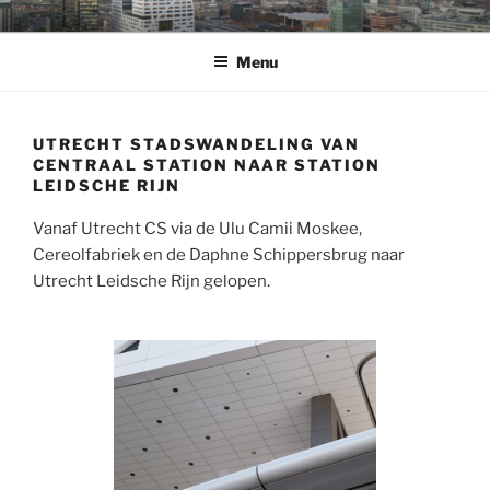
Ga
WELKOM
op de fotowebsite van Bart Sanders
naar
Menu
de
inhoud
UTRECHT STADSWANDELING VAN
CENTRAAL STATION NAAR STATION
LEIDSCHE RIJN
Vanaf Utrecht CS via de Ulu Camii Moskee,
Cereolfabriek en de Daphne Schippersbrug naar
Utrecht Leidsche Rijn gelopen.