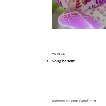
Bericht
Vorig
VORIGE
navigatie
bericht
Vorig bericht
Ondersteund door WordPress