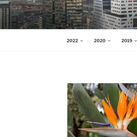
Ga
naar
WELKOM
de
op de fotowebsite van Bart Sa
inhoud
2022
2020
2019